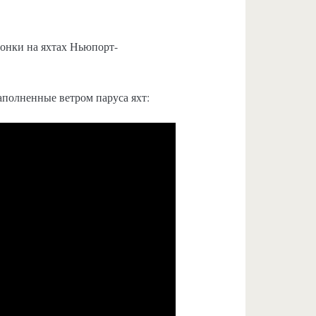
гонки на яхтах Ньюпорт-
аполненные ветром паруса яхт: