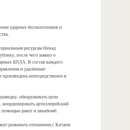
тении ударных беспилотников и
ства.
териальным ресурсам Ненад
лику, после чего заявил о
дарных БПЛА. В состав каждого
правления и удалённые
т произведена непосредственно в
разведку, обнаруживать цели
й, координировать артиллерийский
с помощью ракет и авиабомб.
жит развивать отношения с Китаем