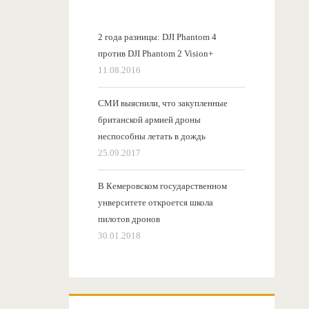
2 года разницы: DJI Phantom 4
против DJI Phantom 2 Vision+
11.08.2016
СМИ выяснили, что закупленные
британской армией дроны
неспособны летать в дождь
25.09.2017
В Кемеровском государственном
унверситете откроется школа
пилотов дронов
30.01.2018