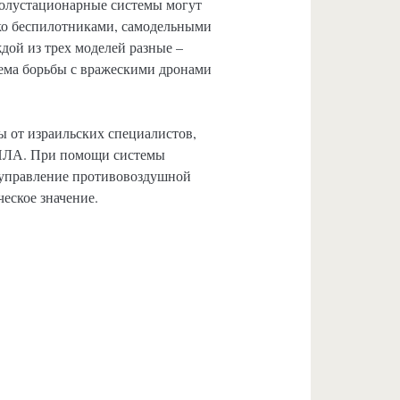
полустационарные системы могут
ко беспилотниками, самодельными
дой из трех моделей разные –
ема борьбы с вражескими дронами
 от израильских специалистов,
БПЛА. При помощи системы
 управление противовоздушной
еское значение.