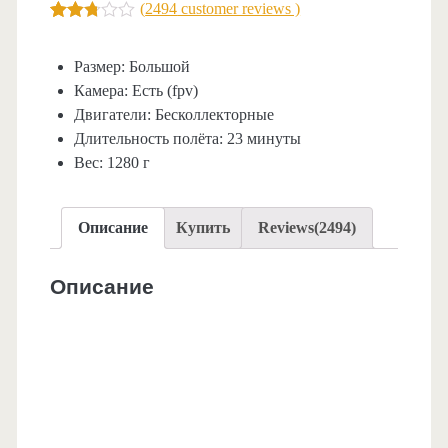
(
2494
customer reviews )
2.72
5
2494
out of
based
Размер
:
Большой
on
Камера
:
Есть (fpv)
custo
mer
Двигатели
:
Бесколлекторные
rating
Длительность полёта
:
23 минуты
s
Вес
:
1280 г
Описание
Купить
Reviews(2494)
Описание