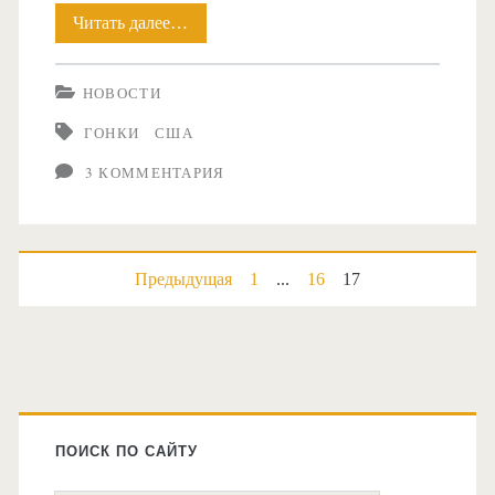
Читать далее…
В
США
НОВОСТИ
объявили
ГОНКИ
США
о
3 КОММЕНТАРИЯ
создании
Лиги
гоночных
Навигация
Предыдущая
1
...
16
17
дронов
по
записям
Главная
боковая
ПОИСК ПО САЙТУ