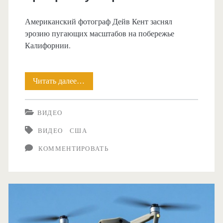
Американский фотограф Дейв Кент заснял
эрозию пугающих масштабов на побережье
Калифорнии.
Читать далее…
Дрон
заснял
ВИДЕО
пугающую
ВИДЕО
США
прибрежную
КОММЕНТИРОВАТЬ
эрозию