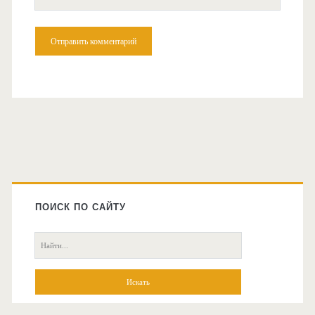
сайт
Главная
боковая
ПОИСК ПО САЙТУ
колонка
Поиск: