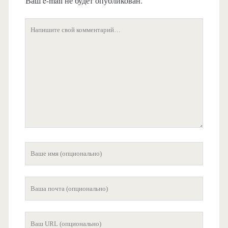
Ваш e-mail не будет опубликован.
Ваш
комментарий
Ваше
имя
Ваша
почта
Ваш