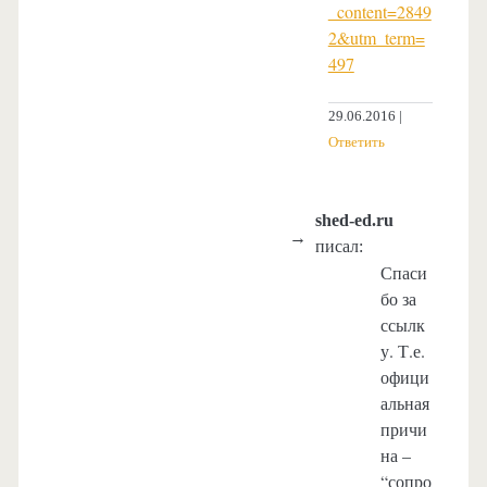
_content=2849
2&utm_term=
497
29.06.2016
Ответить
shed-ed.ru
писал:
Спаси
бо за
ссылк
у. Т.е.
офици
альная
причи
на –
“сопро