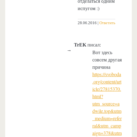
отделаться одним
испугом :)
28.06.2016
Ответить
TrEK
писал:
Вот здесь
совсем другая
причина
https://svoboda
.org/content/art
icle/27815370.
html?
utm_source=a
dwile.top&utm
_medium=refer
ral&utm_camp
aign=378&utm