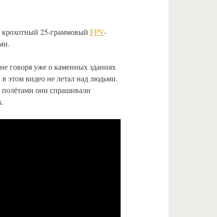
это крохотный 25-граммовый
FPV
-
ми.
не говоря уже о каменных зданиях
 в этом видео не летал над людьми.
ед полётами они спрашивали
.