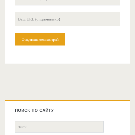
почта
Ваш
сайт
Главная
боковая
ПОИСК ПО САЙТУ
колонка
Поиск: