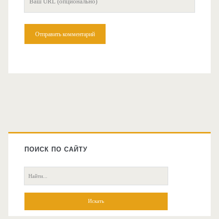
сайт
Главная
боковая
ПОИСК ПО САЙТУ
колонка
Поиск: