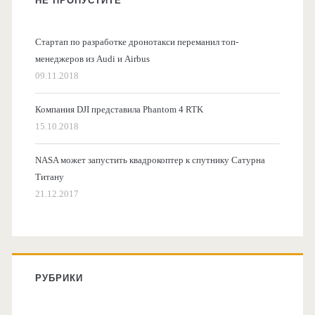
НЕ ПРОПУСТИТЕ
Стартап по разработке дронотакси переманил топ-
менеджеров из Audi и Airbus
09.11.2018
Компания DJI представила Phantom 4 RTK
15.10.2018
NASA может запустить квадрокоптер к спутнику Сатурна
Титану
21.12.2017
РУБРИКИ