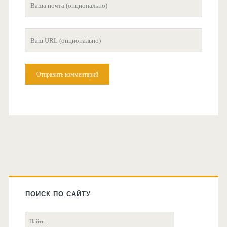
Ваша
почта
Ваш
сайт
Главная
боковая
ПОИСК ПО САЙТУ
колонка
Поиск: