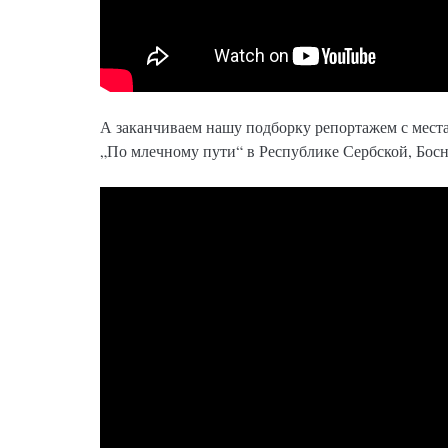
А заканчиваем нашу подборку репортажем с мест
„По млечному пути“ в Республике Сербской, Босн