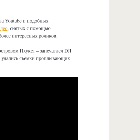
 на Youtube и подобных
део
, снятых с помощью
более интересных роликов.
стровом Пхукет – запечатлел DJI
ру удались съёмки проплывающих