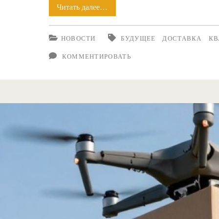
Читать далее…
Какими
необычными
НОВОСТИ
БУДУЩЕЕ
ДОСТАВКА
КВ
способами
КОММЕНТИРОВАТЬ
можно
использовать
беспилотники:
5
способов