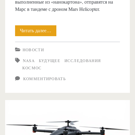
выполненные из «нанокартона», отправятся на
Марс в тандеме с дроном Mars Helicopter.
Читать далее…
Марс,
встречай!
НОВОСТИ
Ученые
NASA
БУДУЩЕЕ
ИССЛЕДОВАНИЯ
представили
КОСМОС
рой
КОММЕНТИРОВАТЬ
из
уникальных
«мух»
для
полета