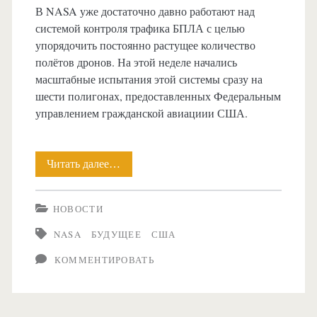
В NASA уже достаточно давно работают над
системой контроля трафика БПЛА с целью
упорядочить постоянно растущее количество
полётов дронов. На этой неделе начались
масштабные испытания этой системы сразу на
шести полигонах, предоставленных Федеральным
управлением гражданской авиациии США.
Читать далее…
В
США
НОВОСТИ
начались
NASA
БУДУЩЕЕ
США
испытания
КОММЕНТИРОВАТЬ
предложенной
NASA
системы