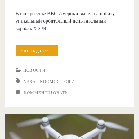
В воскресенье ВВС Америки вывел на орбиту
уникальный орбитальный испытательный
корабль X-37B.
Читать далее…
Увидеть
космос
НОВОСТИ
с
NASA
КОСМОС
США
помощью
КОММЕНТИРОВАТЬ
беспилотника?
Реальность!