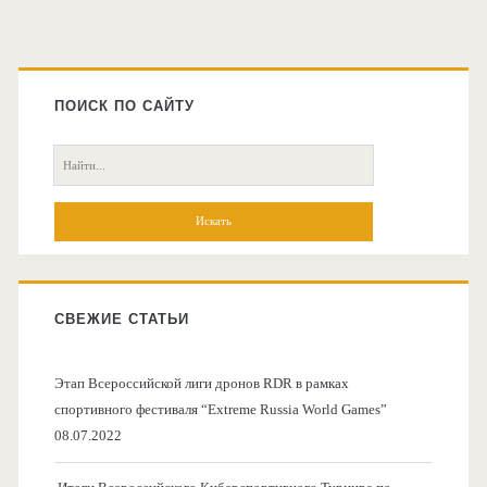
контроля
Главная
трафика
боковая
ПОИСК ПО САЙТУ
дронов
колонка
Поиск:
СВЕЖИЕ СТАТЬИ
Этап Всероссийской лиги дронов RDR в рамках
спортивного фестиваля “Extreme Russia World Games”
08.07.2022