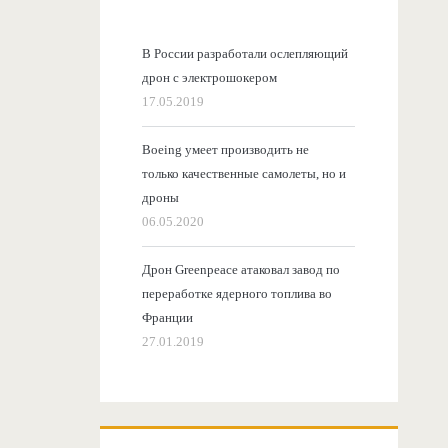
В России разработали ослепляющий
дрон с электрошокером
17.05.2019
Boeing умеет производить не
только качественные самолеты, но и
дроны
06.05.2020
Дрон Greenpeace атаковал завод по
переработке ядерного топлива во
Франции
27.01.2019